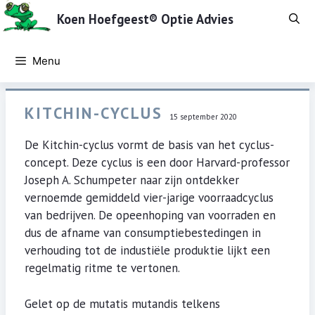
Ga
Koen Hoefgeest® Optie Advies
naar
de
inhoud
Menu
KITCHIN-CYCLUS
15 september 2020
De Kitchin-cyclus vormt de basis van het cyclus-
concept. Deze cyclus is een door Harvard-professor
Joseph A. Schumpeter naar zijn ontdekker
vernoemde gemiddeld vier-jarige voorraadcyclus
van bedrijven. De opeenhoping van voorraden en
dus de afname van consumptiebestedingen in
verhouding tot de industiële produktie lijkt een
regelmatig ritme te vertonen.
Gelet op de mutatis mutandis telkens