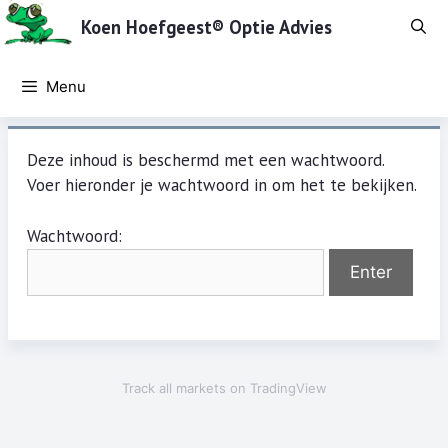
Ga
Koen Hoefgeest® Optie Advies
naar
de
inhoud
Menu
Deze inhoud is beschermd met een wachtwoord.
Voer hieronder je wachtwoord in om het te bekijken.
Wachtwoord:
Track all markets on TradingView