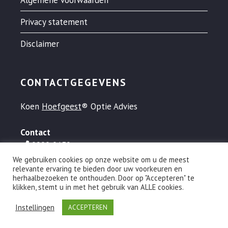
Privacy statement
Disclaimer
CONTACTGEGEVENS
Koen
Hoefgeest
® Optie Advies
Contact
0900 0130
info@hoefgeest.nl
We gebruiken cookies op onze website om u de meest
relevante ervaring te bieden door uw voorkeuren en
herhaalbezoeken te onthouden. Door op "Accepteren" te
klikken, stemt u in met het gebruik van ALLE cookies.
© 1995-2026 Koen Hoefgeest® Optie Advies • "Rien ne va plus,
Instellingen
ACCEPTEREN
het geld is niet meer van U nu!®"