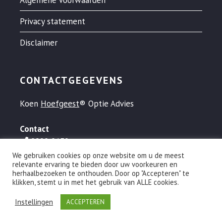
Privacy statement
Disclaimer
CONTACTGEGEVENS
Koen
Hoefgeest
® Optie Advies
Contact
0900 0130
info@hoefgeest.nl
We gebruiken cookies op onze website om u de meest
relevante ervaring te bieden door uw voorkeuren en
herhaalbezoeken te onthouden. Door op "Accepteren" te
klikken, stemt u in met het gebruik van ALLE cookies.
© 1995-2026 Koen Hoefgeest® Optie Advies • "Rien ne va plus,
Instellingen
ACCEPTEREN
het geld is niet meer van U nu!®"