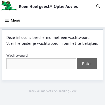
Ga
Koen Hoefgeest® Optie Advies
naar
de
inhoud
Menu
Deze inhoud is beschermd met een wachtwoord.
Voer hieronder je wachtwoord in om het te bekijken.
Wachtwoord:
Track all markets on TradingView